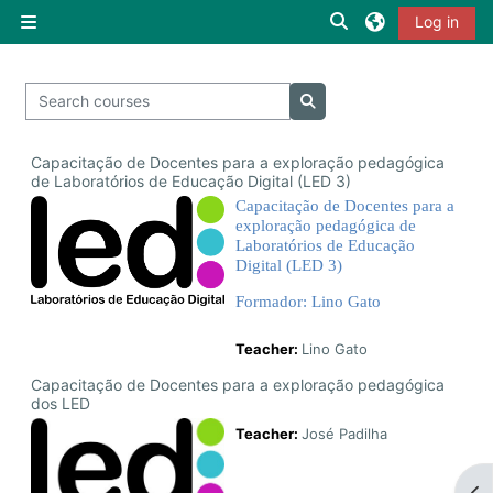
Skip to main content
Toggle search inpu
Log in
Side panel
Search courses
Search courses
Capacitação de Docentes para a exploração pedagógica
de Laboratórios de Educação Digital (LED 3)
Capacitação de Docentes para a
exploração pedagógica de
Laboratórios de Educação
Digital (LED 3)
Formador: Lino Gato
Teacher:
Lino Gato
Capacitação de Docentes para a exploração pedagógica
dos LED
Teacher:
José Padilha
Op