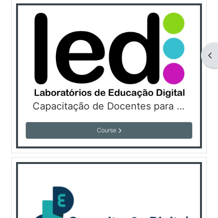
Abr
Capacitação de Docentes para a exploração pedagógica dos LED
Course