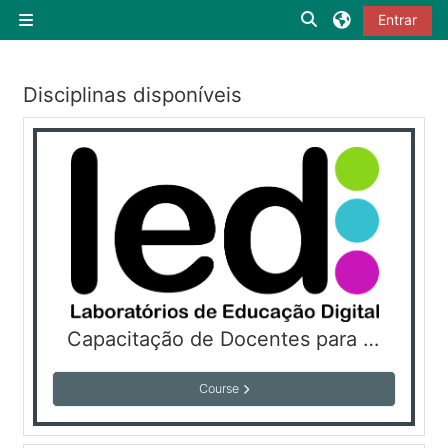
Ir para o conteúdo principal
Alternar a entrada
Entrar
Painel lateral
Disciplinas disponíveis
Capacitação de Docentes para a exploração pedagógica de Laboratórios de Educação Digital (LED 3)
Course